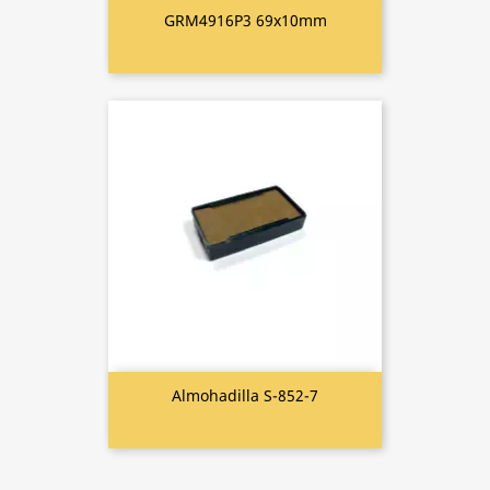
GRM4916P3 69x10mm
Almohadilla S-852-7