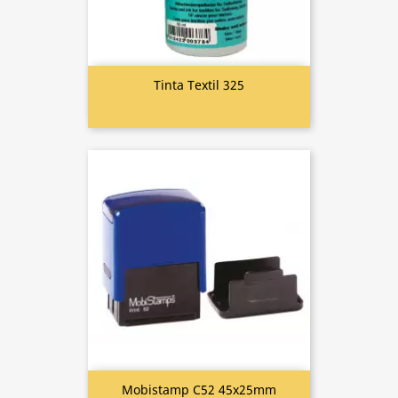
Tinta Textil 325
Mobistamp C52 45x25mm