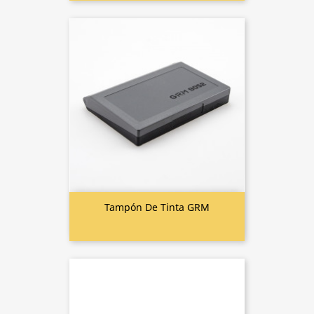
Tampón De Tinta GRM