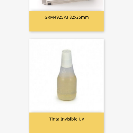
GRM4925P3 82x25mm
Tinta Invisible UV