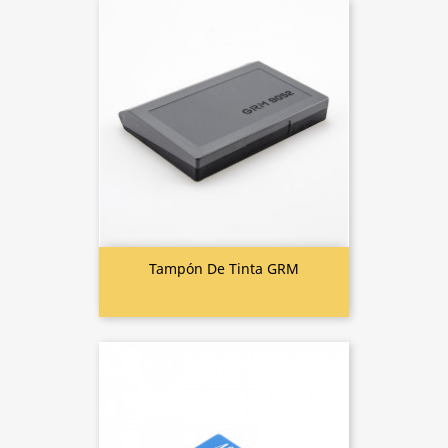
Tampón De Tinta GRM