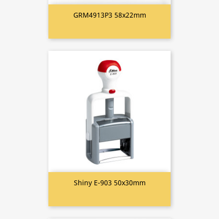
GRM4913P3 58x22mm
Shiny E-903 50x30mm